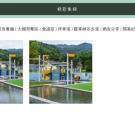
精彩集錦
村長餐廳
|
大棚用餐區
|
會議室
|
停車場
|
暖東峽谷步道
|
網友分享
|
開幕