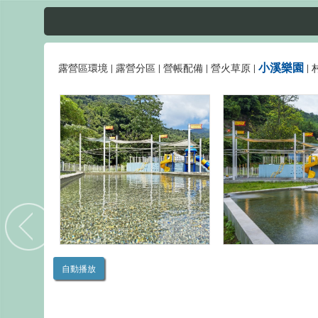
小溪樂園
露營區環境
|
露營分區
|
營帳配備
|
營火草原
|
|
自動播放