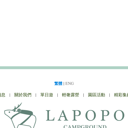
繁體
|
ENG
消息
|
關於我們
|
單日遊
|
輕奢露營
|
園區活動
|
精彩集