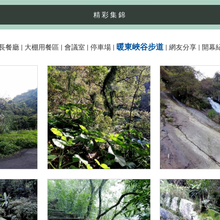
精彩集錦
暖東峽谷步道
長餐廳
|
大棚用餐區
|
會議室
|
停車場
|
|
網友分享
|
開幕