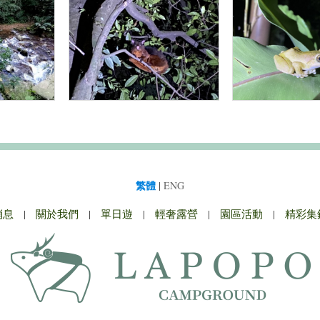
繁體
|
ENG
消息
|
關於我們
|
單日遊
|
輕奢露營
|
園區活動
|
精彩集