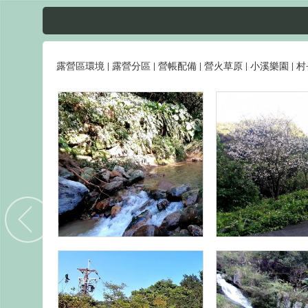
露營區環境
|
露營分區
|
營帳配備
|
營火草原
|
小溪樂園
|
村