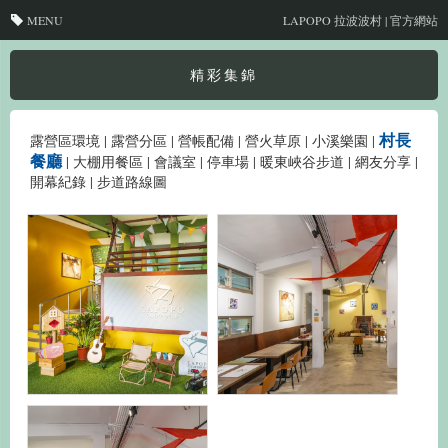
MENU
LAPOPO 拉波波村 | 官方網站
精彩集錦
村長
露營區環境
|
露營分區
|
營帳配備
|
營火草原
|
小溪樂園
|
餐廳
|
大棚用餐區
|
會議室
|
停車場
|
暖東峽谷步道
|
網友分享
|
開幕紀錄
|
步道路線圖