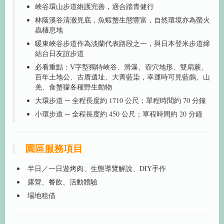
峽谷環山步道維護完善，適合踏青健行
林蔭溪谷清澈見底，魚蝦蟹生態豐富，自然環境亦為螢火
蟲棲息地
暖東峽谷步道作為淡蘭代表路段之一，與日本登米步道締
結台日友誼步道
必看重點：V字型獨特峽谷、滑瀑、壺穴地形、雙扇蕨、
百年土地公、古厝遺址、大菁藍染，幸運時可見藍鵲、山
羌、食蟹獴各種野生動物
大環步道 ─ 全程長度約 1710 公尺；單程時間約 70 分鐘
小環步道 ─ 全程長度約 450 公尺；單程時間約 20 分鐘
園區服務項目
半日／一日遊烤肉、生態導覽解說、DIY手作
露營、餐飲、活動體驗
場地租借