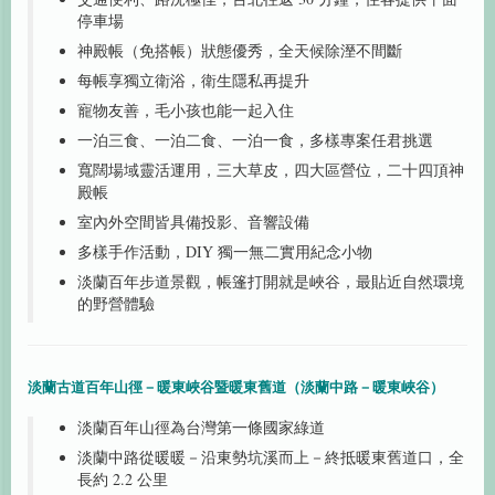
停車場
神殿帳（免搭帳）狀態優秀，全天候除溼不間斷
每帳享獨立衛浴，衛生隱私再提升
寵物友善，毛小孩也能一起入住
一泊三食、一泊二食、一泊一食，多樣專案任君挑選
寬闊場域靈活運用，三大草皮，四大區營位，二十四頂神
殿帳
室內外空間皆具備投影、音響設備
多樣手作活動，DIY 獨一無二實用紀念小物
淡蘭百年步道景觀，帳篷打開就是峽谷，最貼近自然環境
的野營體驗
淡蘭古道百年山徑－暖東峽谷暨暖東舊道（淡蘭中路－暖東峽谷）
淡蘭百年山徑為台灣第一條國家綠道
淡蘭中路從暖暖－沿東勢坑溪而上－終抵暖東舊道口，全
長約 2.2 公里