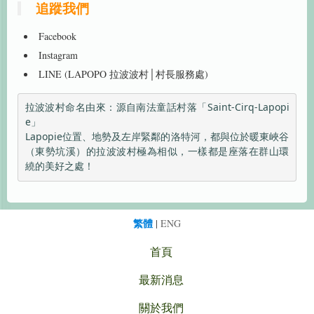
追蹤我們
​
Facebook
Instagram
LINE (LAPOPO 拉波波村│村長服務處)
拉波波村命名由來：源自南法童話村落「Saint-Cirq-Lapopi
e」

Lapopie位置、地勢及左岸緊鄰的洛特河，都與位於暖東峽谷
（東勢坑溪）的拉波波村極為相似，一樣都是座落在群山環
繞的美好之處！
繁體
|
ENG
首頁
最新消息
關於我們