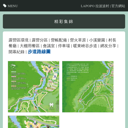
MENU
LAPOPO 拉波波村 | 官方網站
精彩集錦
露營區環境
|
露營分區
|
營帳配備
|
營火草原
|
小溪樂園
|
村長
餐廳
|
大棚用餐區
|
會議室
|
停車場
|
暖東峽谷步道
|
網友分享
|
步道路線圖
開幕紀錄
|